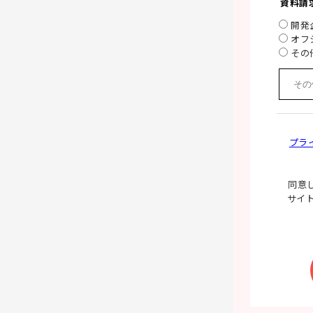
資料請
開発
オフ
その
プラ
同意し
サイ