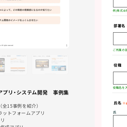
例)株式会
部署名
ご所属の
役職
役職名を
アプリ・システム開発 事例集
氏名
（全15事例を紹介）

ットフォームアプリ

氏
リ

作成アプリ
