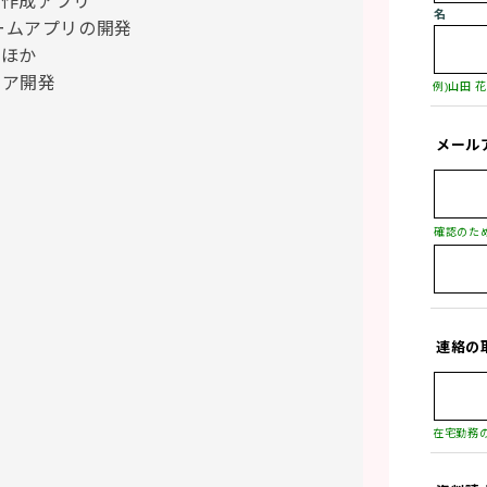
名
ームアプリの開発

ほか

ョア開発
例)山田 
メール
連絡の
在宅勤務