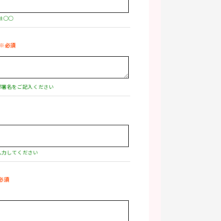
社◯◯
部署名をご記入ください
入力してください