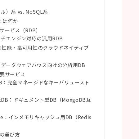
）系 vs. NoSQL系
Bとは何か
Bサービス（RDB）
：マルチエンジン対応の汎用RDB
rora：高性能・高可用性のクラウドネイティブ
shift：データウェアハウス向けの分析用DB
の主要サービス
namoDB：完全マネージドなキーバリュースト
mentDB：ドキュメント型DB（MongoDB互
tiCache：インメモリキャッシュ用DB（Redis
Bの選び方