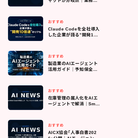
ャットが分岐点｜業務の
エージェント化で成果実
感3.8倍
おすすめ
Claude Codeを全社導入
した企業が語る"開発10
倍速"のリアル｜導入判
断・コスト管理・現場定着
までの全プロセス
おすすめ
製造業のAIエージェント
活用ガイド｜予知保全で
点検回数を30％削減した
企業の実践法
おすすめ
在庫管理の属人化をAIエ
ージェントで解消｜Smar
tMat Cloud が実証した
「ちょうどいい在庫」の作
り方
おすすめ
AICX協会「人事白書202