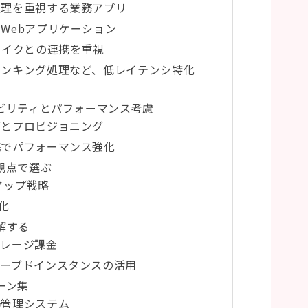
ン処理を重視する業務アプリ
なWebアプリケーション
タレイクとの連携を重視
やランキング処理など、低レイテンシ特化
ラビリティとパフォーマンス考慮
ングとプロビジョニング
連携でパフォーマンス強化
の観点で選ぶ
クアップ戦略
号化
解する
トレージ課金
リザーブドインスタンスの活用
ーン集
務管理システム