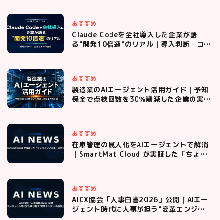
おすすめ
Claude Codeを全社導入した企業が語
る"開発10倍速"のリアル｜導入判断・コス
ト管理・現場定着までの全プロセス
おすすめ
製造業のAIエージェント活用ガイド｜予知
保全で点検回数を30％削減した企業の実践
法
おすすめ
在庫管理の属人化をAIエージェントで解消
｜SmartMat Cloud が実証した「ちょう
どいい在庫」の作り方
おすすめ
AICX協会「人事白書2026」公開｜AIエー
ジェント時代に人事が担う"変革エンジ
ン"の役割とは