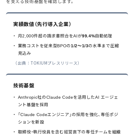
を支える技術基盤を確認します。
実績数値（先行導入企業）
・
月2,000件超の請求書照合をAIが
99.4%
自動処理
・
業務コストを従来型BPOの
1/2〜1/3
の水準まで圧縮
見込み
（出典：TOKIUMプレスリリース）
技術基盤
・
Anthropic社のClaude Codeを活用したAI エージェ
ント基盤を採用
・
「Claude Codeエンジニア」の採用を強化、専任ポジ
ションを新設
・
取締役・執行役員を含む経営直下の専任チームを組織