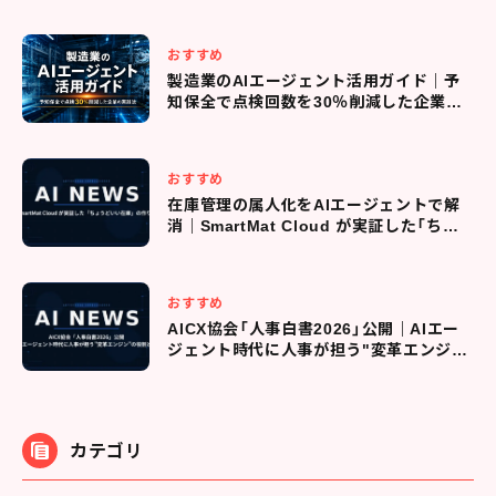
おすすめ
製造業のAIエージェント活用ガイド｜予
知保全で点検回数を30％削減した企業の
実践法
おすすめ
在庫管理の属人化をAIエージェントで解
消｜SmartMat Cloud が実証した「ちょ
うどいい在庫」の作り方
おすすめ
AICX協会「人事白書2026」公開｜AIエー
ジェント時代に人事が担う"変革エンジ
ン"の役割とは
カテゴリ