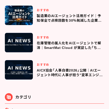
おすすめ
製造業のAIエージェント活用ガイド｜予
知保全で点検回数を30％削減した企業の
実践法
おすすめ
在庫管理の属人化をAIエージェントで解
消｜SmartMat Cloud が実証した「ちょ
うどいい在庫」の作り方
おすすめ
AICX協会「人事白書2026」公開｜AIエー
ジェント時代に人事が担う"変革エンジ
ン"の役割とは
カテゴリ