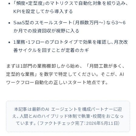
「頻度×定型度」のマトリクスで自動化対象を絞り込み、
KPIを設定してから導入する
SaaS型のスモールスタート（月額数万円〜）なら3〜6
か月での投資回収が視野に入る
1業務・1フローのプロトタイプで効果を確認し、月次改
善サイクルを回すことが定着のカギ
まずは1部門の業務棚卸しから始め、「月間工数が多く、
定型的な業務」を数字で特定してください。そこが、AI
ワークフロー自動化の正しいスタート地点です。
本記事は最新のAI エージェントを構成パートナーに迎
え、人間とAIのハイブリッド体制で執筆・校閲をおこなっ
ています。（ファクトチェック完了：2026年5月11日）