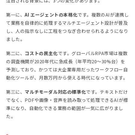
注目される背景には、3つの変化があります。
第一に、
AI エージェントの本格化
です。複数のAIが連携し
て業務を自律的に処理するマルチエージェント設計が普及
し、人の指示なしに工程をつなぎ合わせられるようになり
ました。
第二に、
コストの民主化
です。グローバルRPA市場は複数
の調査機関が2020年代に急成長（年平均20〜30%台）を
予測しており、かつては大企業専用だったワークフロー自
動化ツールが、月数万円から使える時代になっています。
第三に、
マルチモーダル対応の標準化
です。テキストだけ
でなく、PDFや画像・音声を読み取って処理できるAIが標
準になり、自動化できる業務の範囲が一気に広がりまし
た。