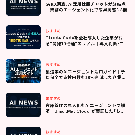
GiftX調査、AI活用は脱チャットが分岐点
｜業務のエージェント化で成果実感3.8倍
おすすめ
Claude Codeを全社導入した企業が語
る"開発10倍速"のリアル｜導入判断・コス
ト管理・現場定着までの全プロセス
おすすめ
製造業のAIエージェント活用ガイド｜予
知保全で点検回数を30％削減した企業の
実践法
おすすめ
在庫管理の属人化をAIエージェントで解
消｜SmartMat Cloud が実証した「ちょ
うどいい在庫」の作り方
おすすめ