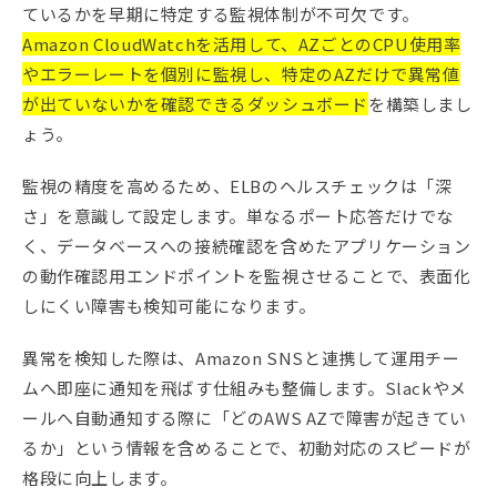
ているかを早期に特定する監視体制が不可欠です。
Amazon CloudWatchを活用して、AZごとのCPU使用率
やエラーレートを個別に監視し、特定のAZだけで異常値
が出ていないかを確認できるダッシュボード
を構築しまし
ょう。
監視の精度を高めるため、ELBのヘルスチェックは「深
さ」を意識して設定します。単なるポート応答だけでな
く、データベースへの接続確認を含めたアプリケーション
の動作確認用エンドポイントを監視させることで、表面化
しにくい障害も検知可能になります。
異常を検知した際は、Amazon SNSと連携して運用チー
ムへ即座に通知を飛ばす仕組みも整備します。Slackやメ
ールへ自動通知する際に「どのAWS AZで障害が起きてい
るか」という情報を含めることで、初動対応のスピードが
格段に向上します。