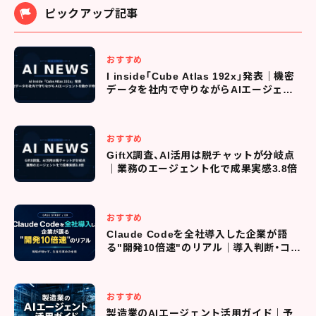
ピックアップ記事
おすすめ
I inside「Cube Atlas 192x」発表｜機密
データを社内で守りながらAIエージェン
トを動かす時代へ
おすすめ
GiftX調査、AI活用は脱チャットが分岐点
｜業務のエージェント化で成果実感3.8倍
おすすめ
Claude Codeを全社導入した企業が語
る"開発10倍速"のリアル｜導入判断・コス
ト管理・現場定着までの全プロセス
おすすめ
製造業のAIエージェント活用ガイド｜予