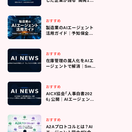
した企業が語る"開発10
倍速"のリアル｜導入判
断・コスト管理・現場定着
までの全プロセス
おすすめ
製造業のAIエージェント
活用ガイド｜予知保全で
点検回数を30％削減した
企業の実践法
おすすめ
在庫管理の属人化をAIエ
ージェントで解消｜Smar
tMat Cloud が実証した
「ちょうどいい在庫」の作
り方
おすすめ
AICX協会「人事白書202
6」公開｜AIエージェント
時代に人事が担う"変革エ
ンジン"の役割とは
おすすめ
A2Aプロトコルとは？AI