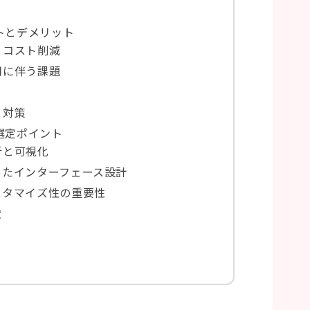
トとデメリット
とコスト削減
用に伴う課題
と対策
選定ポイント
析と可視化
したインターフェース設計
スタマイズ性の重要性
慮