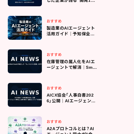
した企業が語る"開発10
倍速"のリアル｜導入判
断・コスト管理・現場定着
までの全プロセス
おすすめ
製造業のAIエージェント
活用ガイド｜予知保全で
点検回数を30％削減した
企業の実践法
おすすめ
在庫管理の属人化をAIエ
ージェントで解消｜Smar
tMat Cloud が実証した
「ちょうどいい在庫」の作
り方
おすすめ
AICX協会「人事白書202
6」公開｜AIエージェント
時代に人事が担う"変革エ
ンジン"の役割とは
おすすめ
A2Aプロトコルとは？AI