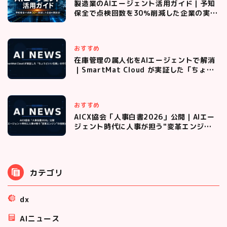
製造業のAIエージェント活用ガイド｜予知
保全で点検回数を30％削減した企業の実践
法
おすすめ
在庫管理の属人化をAIエージェントで解消
｜SmartMat Cloud が実証した「ちょう
どいい在庫」の作り方
おすすめ
AICX協会「人事白書2026」公開｜AIエー
ジェント時代に人事が担う"変革エンジ
ン"の役割とは
カテゴリ
dx
AIニュース