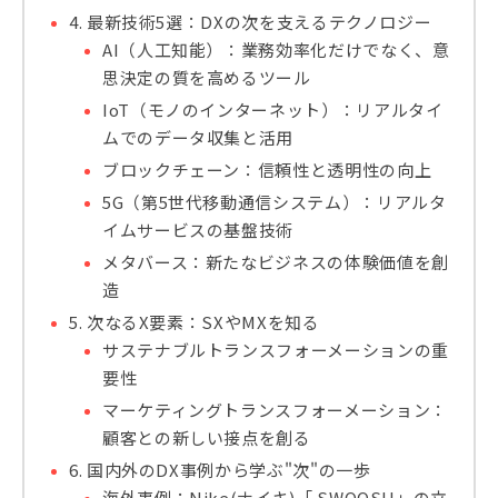
4. 最新技術5選：DXの次を支えるテクノロジー
AI（人工知能）：業務効率化だけでなく、意
思決定の質を高めるツール
IoT（モノのインターネット）：リアルタイ
ムでのデータ収集と活用
ブロックチェーン：信頼性と透明性の向上
5G（第5世代移動通信システム）：リアルタ
イムサービスの基盤技術
メタバース：新たなビジネスの体験価値を創
造
5. 次なるX要素：SXやMXを知る
サステナブルトランスフォーメーションの重
要性
マーケティングトランスフォーメーション：
顧客との新しい接点を創る
6. 国内外のDX事例から学ぶ"次"の一歩
海外事例：Nike(ナイキ)「.SWOOSH」の立