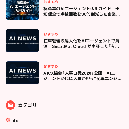
おすすめ
製造業のAIエージェント活用ガイド｜予
知保全で点検回数を30％削減した企業の
実践法
おすすめ
在庫管理の属人化をAIエージェントで解
消｜SmartMat Cloud が実証した「ちょ
うどいい在庫」の作り方
おすすめ
AICX協会「人事白書2026」公開｜AIエー
ジェント時代に人事が担う"変革エンジ
ン"の役割とは
カテゴリ
dx