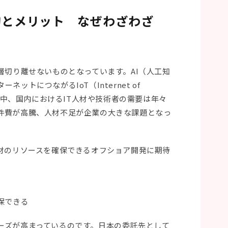
的とメリット なぜわざわざ
層切り離せないものとなっています。AI（人工知
ットにつながるIoT（Internet of
する中、国内におけるIT人材や技術者の需要は年々
件費が高騰、人材不足が企業の大きな課題となっ
人材のリソースを確保できるオフショア開発に期待
保できる
ーズが高まっているのです。日本の委託先として