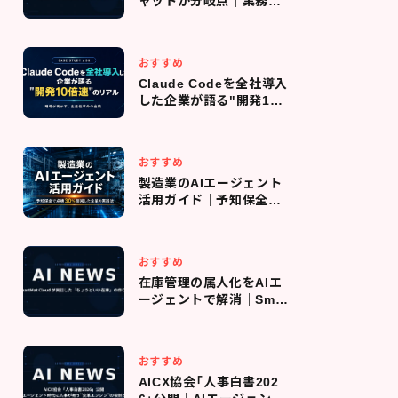
ャットが分岐点｜業務の
エージェント化で成果実
感3.8倍
おすすめ
Claude Codeを全社導入
した企業が語る"開発10
倍速"のリアル｜導入判
断・コスト管理・現場定着
までの全プロセス
おすすめ
製造業のAIエージェント
活用ガイド｜予知保全で
点検回数を30％削減した
企業の実践法
おすすめ
在庫管理の属人化をAIエ
ージェントで解消｜Smar
tMat Cloud が実証した
「ちょうどいい在庫」の作
り方
おすすめ
AICX協会「人事白書202