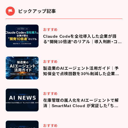
ピックアップ記事
おすすめ
Claude Codeを全社導入した企業が語
る"開発10倍速"のリアル｜導入判断・コス
ト管理・現場定着までの全プロセス
おすすめ
製造業のAIエージェント活用ガイド｜予
知保全で点検回数を30％削減した企業の
実践法
おすすめ
在庫管理の属人化をAIエージェントで解
消｜SmartMat Cloud が実証した「ちょ
うどいい在庫」の作り方
おすすめ