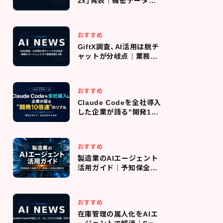
2x」発表｜機密データを
社内で守りながらAIエー
ジェントを動かす時代へ
おすすめ
GiftX調査、AI活用は脱チ
ャットが分岐点｜業務の
エージェント化で成果実
感3.8倍
おすすめ
Claude Codeを全社導入
した企業が語る"開発10
倍速"のリアル｜導入判
断・コスト管理・現場定着
までの全プロセス
おすすめ
製造業のAIエージェント
活用ガイド｜予知保全で
点検回数を30％削減した
企業の実践法
おすすめ
在庫管理の属人化をAIエ